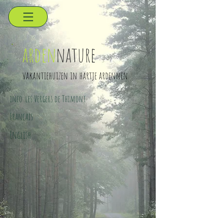
arden
nature
vakantiehuizen in hartje ardennen
info les Vergers de Thimont
Francais
English