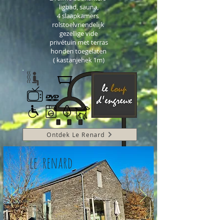
ligbad, sauna,
4 slaapkamers
rolstoelvriendelijk
gezellige vide
privétuin met terras
honden toegelaten
( kastanjehek 1m)
Ontdek Le Renard
le renard