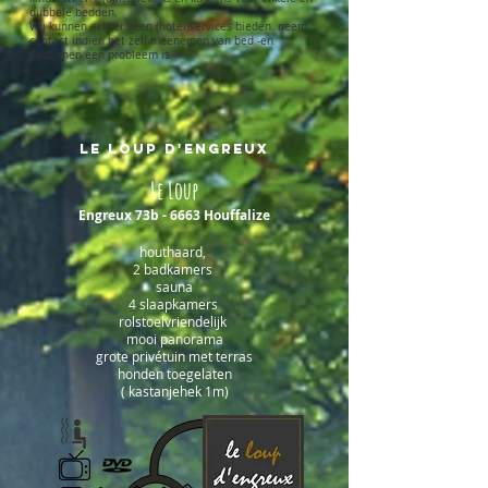
dubbele bedden,
Wij kunnen echter geen (hotel)services bieden. neem
contact indien het zelf meenemen van bed -en
badlinnen een probleem is.​
le loup d'Engreux
Le Loup
Engreux 73b - 6663
Houffalize
houthaar
d,
2 badkamers
sauna
4 slaapkamers
rolstoelvriendelijk
mooi panorama
grote privétuin met terras
honden toegelaten
( kastanjehek 1m)