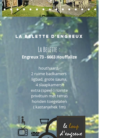
LA BELETTE d'Engreux
La Belette
:
Engreux 73 - 6663
Houffalize
houthaard,
2 ruime badkamers
ligbad, grote sauna,
4 slaapkamers
extra (speel-) ruimte
privétuin met terras
honden toegelaten
( kastanjehek 1m)