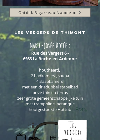
Ontdek Bigarreau Napoleon
les vergers de thimont
Marie-José
e Dotée :
Rue des Vergers 6
-
6983 La Roche-en-Ardenne
houtha
ard,
2 badkamers , sauna
4 slaapkamers
met een driedubbel stapelbed
privé tuin en terras
zeer grote gemeenschappelijke tuin
met trampoline, petanque
optie
houtgestookte Hottu
b