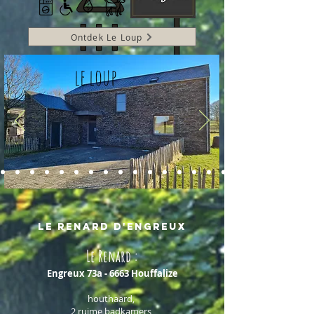
Ontdek Le Loup
le loup
le RENARD d'Engreux
Le Renard :
Engreux 73a - 6663
Houffalize
houthaard,
2 ruime badkamers