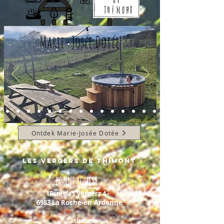
Marie- Josée Dotée
Ontdek Marie-Josée Dotée
les verger
s de thimont
BONNE LOUISE :
Rue des Vergers 4 -
6983 La Roche-en-Ardenne
houthaard,