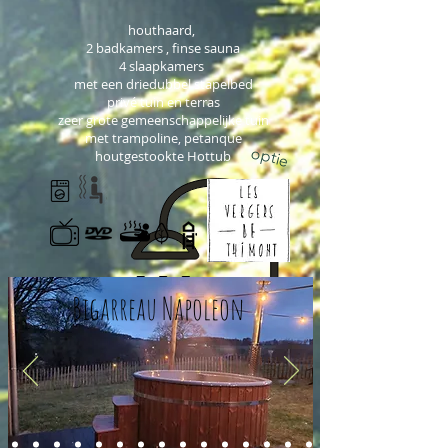
houthaard,
2 badkamers ,
finse
sauna
4 slaapkamers
met een driedubbel stapelbed
privé tuin en terras
zeer grote gemeenschappelijke tuin
met trampoline, petanque
optie
houtgestookte Hottu
b
Bigarreau Napoleon