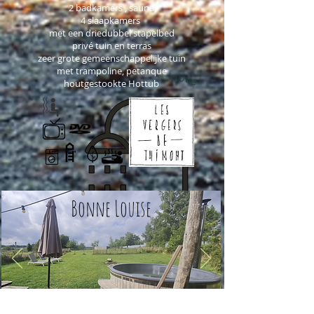
2 badkamers , sauna
4 slaapkamers
met een driedubbel stapelbed
privé tuin en terras
zeer grote gemeenschappelijke tuin
met trampoline, petanque
optie
houtgestookte Hottu
b
Bonne Louise