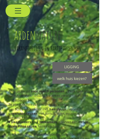
arden
nature
vakantiehuizen in hartje ardennen
LIGGING
welk huis kiezen?
VAKANTIEWONINGEN
voor max.9 personen (
Allen uitgerust
kijk naar onze
"Gîte Ardennais - Eduard" voor een verblijf tot en met
)
18 personen
Ze zijn voorzien van hedendaags comfort :
haardvuur
een lichte woonkamer met
, volledig
uitgeruste keuken
met fornuis, oven, microgolf,
koelkast en vaatwasser,
4 slaapkamers
2 badkamers
je
en
, waarvan één met
eigen Finse sauna
,
terras en tuin .
in elk huis beschikbaar: Babybedje, babystoel en
kinderstoel /
(dons)dekens en kussens voor enkele en