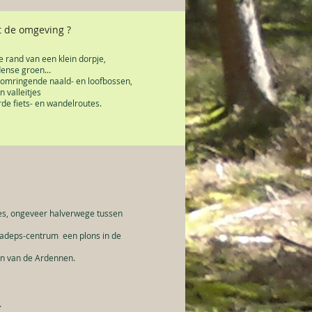
 de omgeving
?
e rand van een klein dorpje,
dense groen...
omringende naald- en loofbossen,
 valleitjes
rde fiets- en wandelroutes.
hes, ongeveer halverwege tussen
t adeps-centrum een plons in de
gen van de Ardennen.
.