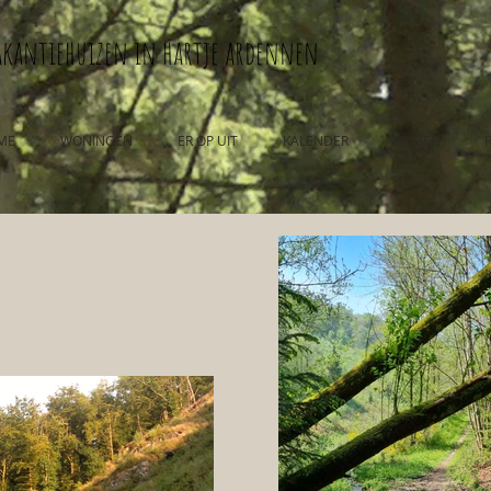
akantiehuizen in hartje ardennen
ME
WONINGEN
ER OP UIT
KALENDER
PRIJZEN