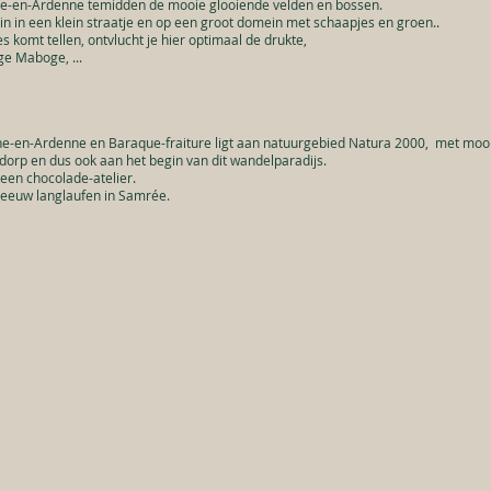
che-en-Ardenne temidden de mooie glooiende velden en bossen.
n in een klein straatje en op een groot domein met schaapjes en groen..
 komt tellen, ontvlucht je hier optimaal de drukte,
ge Maboge, ...
he-en-Ardenne en Baraque-fraiture ligt aan natuurgebied Natura 2000, met moo
 dorp en dus ook aan het begin van dit wandelparadijs.
 een chocolade-atelier.
sneeuw langlaufen in Samrée.