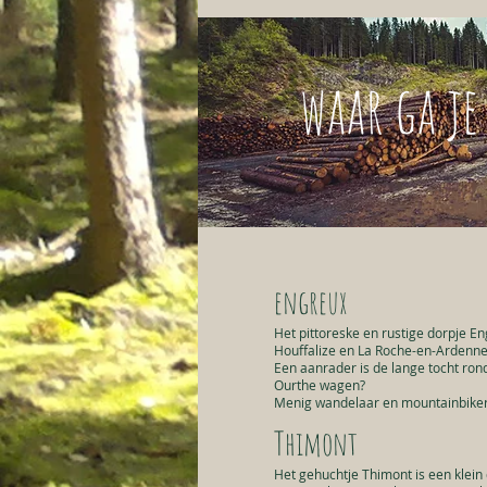
waar ga je
engreux
Het pittoreske en rustige dorpje E
Houffalize en La Roche-en-Ardenne 
Een aanrader is de lange tocht ron
Ourthe wagen?
Menig wandelaar en mountainbiker h
Thimont
Het gehuchtje Thimont is een klein