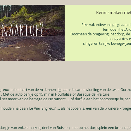
Kennismaken met
 naartoe?
Elke vakantiewoning ligt aan d
temidden het Ar
Doorheen de omgeving, het dorp, de 
hoogvlaktes en
slingeren talrijke bewegwijze
ngreux, in het hart van de Ardennen, ligt aan de samenvloeiing van de twee Ourt
. Met de auto ben je op 15 min in Houffalize of Baraque de Fraiture.
d het meer van de barrage de Nisramont. .. of durf je aan het pontonnetje bij he
ouden halt aan ‘Le Vieil Engreux’, ... als het open is, één van de bruinere kroe
 dorpje van enkele huizen, deel van Buisson, met op het dorpsplein een bronnetje