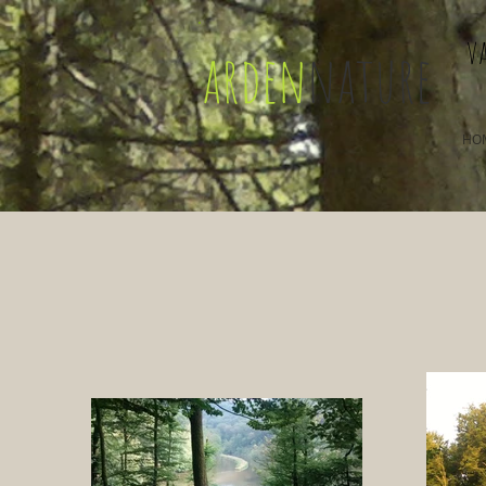
v
arden
nature
HO