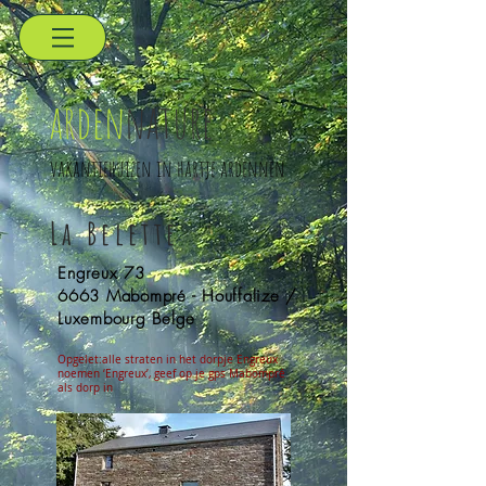
arden
nature
vakantiehuizen in hartje ardennen
La Belette
Engreux 73
6663 Mabompré -
Houffalize /
Luxembourg Belge
Opgelet:alle straten in het dorpje Engreux
noemen ‘Engreux’, geef op je gps Mabompré
als dorp in