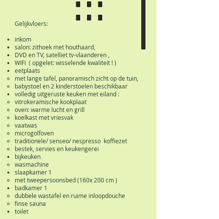
Gelijkvloers:
inkom
salon: zithoek met houthaard,
DVD en TV, satelliet tv-vlaanderen ,
WIFI ( opgelet: wisselende kwaliteit ! )
eetplaats
met lange tafel,
panoramisch zicht op de tuin,
babystoel en 2 kinderstoelen beschikbaar
volledig uitgeruste keuken met eiland :
vitrokeramische kookplaat
oven: warme lucht en grill
koelkast met vriesvak
vaatwas
microgolfoven
traditionele/ senseo/ nespresso koffiezet
bestek, servies en keukengerei
bijkeuken
wasmachine
slaapkamer 1
met tweepersoonsbed (160x 200 cm )
badkamer 1
dubbele wastafel en ruime inloopdouche
finse sauna
toilet