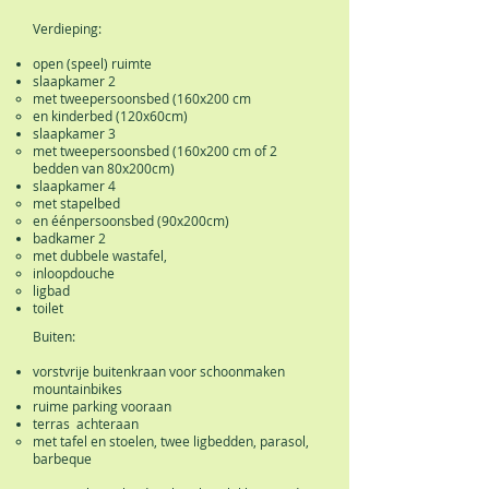
Verdieping:
open (speel) ruimte
slaapkamer 2
met tweepersoonsbed (160x200 cm
en kinderbed (120x60cm)
slaapkamer 3
met tweepersoonsbed (160x200 cm
of
2
bedden van 80x200cm)
slaapkamer 4
met stapelbed
en éénpersoonsbed (90x200cm)
badkamer 2
met dubbele wastafel,
inloopdouche
ligbad
toilet
Buiten:
vorstvrije buitenkraan voor schoonmaken
mountainbikes
ruime parking vooraan
terras achteraan
met tafel en stoelen, twee ligbedden, parasol,
barbeque