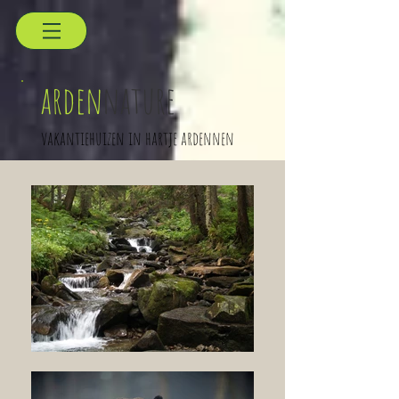
arden
nature
vakantiehuizen in hartje ardennen