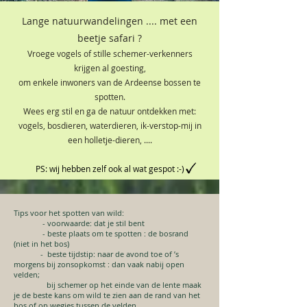
Lange natuurwandelingen ....
met een
beetje safari
?
Vroege vogels of stille schemer-verkenners
krijgen al goesting,
om enkele
inwoners va
n de Ardeense
bossen te
spotten.
Wees erg stil en ga de natuur ontdekken met
:
vogels, bosdieren, w
aterdieren, ik-verstop-mij in
een holletje-dieren, ....
PS: wij hebben zelf
ook al wat gespot :-)
Tips voor het spotten van wild:
- voorwaarde: dat je stil bent
- beste plaats om te spotten : de bosrand
(niet in het bos)
- beste tijdstip:
naar de avond toe of ’s
morgens bij zonsopkomst : dan vaak nabij open
velden;
bij schemer op het einde van de lente maak
je de beste kans om wild te zien aan de rand van het
bos of op wegjes tussen de velden