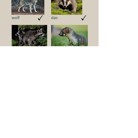
wolf
das
wasbeer
(boom) marter
wezel /hermelijn
bever
eekhoorn
torenvalk