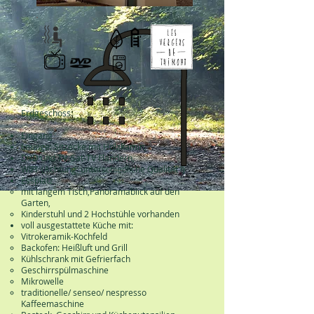
Erdgeschoss:
Eingang
Lounge: Sitzecke mit Holzkamin,
DVD und TV, Sat-TV Flandern,
WIFI (Achtung: unterschiedliche Qualität !)
Essplatz
mit langem Tisch,
Panoramablick auf den
Garten,
Kinderstuhl und 2 Hochstühle vorhanden
voll ausgestattete Küche mit:
Vitrokeramik-Kochfeld
Backofen: Heißluft und Grill
Kühlschrank mit Gefrierfach
Geschirrspülmaschine
Mikrowelle
traditionelle/ senseo/ nespresso
Kaffeemaschine