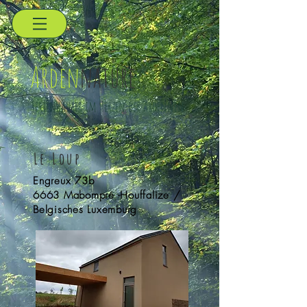
Arden
nature
Ferienhäuser im Herzen der Ardennen
Le Loup
Engreux 73b
6663 Mabompré -
Houffalize /
Belgisches Luxemburg