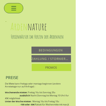
Arden
nature
Ferienhäuser im Herzen der Ardennen
BEDINGUNGEN
ZAHLUNG / STORNIERUNG
PROMOS
PREISE
Die Miete kann freitags oder montags beginnen (andere
Anreisetage nur auf Anfrage) :
Wochenende mieten
: Freitag 16u bis Sonntag 20u
zusätzlich
Nacht (Sonntag bis Montag 10 Uhr) fur
40€ möglichkeit
Unter der Woche mieten
: Montag 16u bis Freitag 10u
-100 oder -50€
2
Rabatt für Wochenmitte mit max.