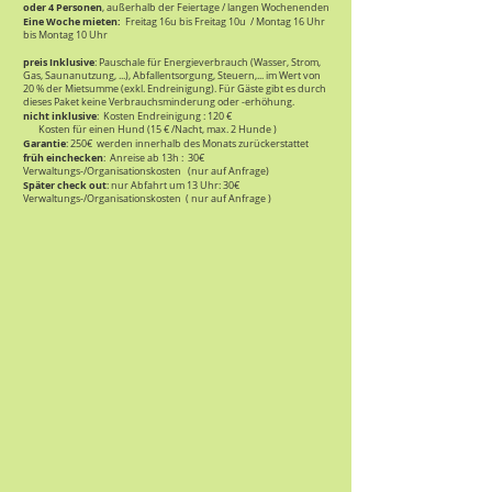
oder 4 Personen
, außerhalb der Feiertage / langen Wochenenden
Eine
Woche mieten:
Freitag 16u bis Freitag 10u / Montag 16 Uhr
bis Montag 10 Uhr
preis Inklusive
: Pauschale für Energieverbrauch (Wasser, Strom,
Gas, Saunanutzung, ...), Abfallentsorgung, Steuern
,
... im Wert von
20 % der Mietsumme (exkl. Endreinigung). Für Gäste gibt es durch
dieses Paket keine Verbrauchsminderung oder -erhöhung.
nicht inklusive
: Kosten Endreinigung : 120 €
Kosten für einen Hund (15 € /Nacht, max. 2 Hunde )
Garantie
: 250€ werden innerhalb des Monats zurückerstattet
früh einchecken
: Anreise ab 13h : 30€
Verwaltungs-/Organisationskosten (nur auf Anfrage)
Später check out
: nur Abfahrt um 13 Uhr: 30€
Verwaltungs-/Organisationskosten ( nur auf Anfrage )