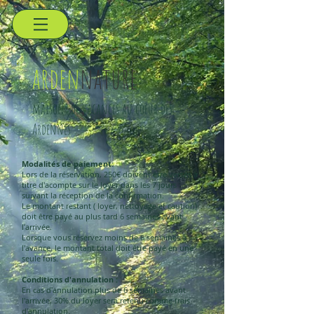
arden
nature
maisons de vacances au coeur des
Ardennes
Modalités de paiement:
Lors de la réservation, 250€ doivent être versés à
titre d'acompte sur le loyer dans les 7 jours
suivant la réception de la confirmation.
Le montant restant ( loyer, nettoyage et caution)
doit être payé au plus tard 6 semaines avant
l'arrivée.
Lorsque vous réservez moins de 6 semaines à
l'avance, le montant total doit être payé en une
seule fois.
Conditions d'annulation :
En cas d'annulation plus de 6 semaines avant
l'arrivée, 30% du loyer sera retenu comme frais
d'annulation.