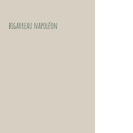
bigarreau napoléon