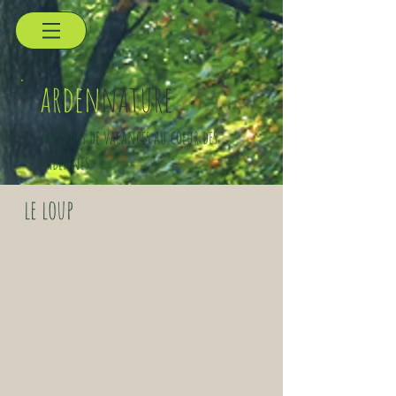
arden
nature
maisons de vacances au coeur des
Ardennes
le loup